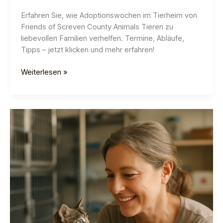
Erfahren Sie, wie Adoptionswochen im Tierheim von
Friends of Screven County Animals Tieren zu
liebevollen Familien verhelfen. Termine, Abläufe,
Tipps – jetzt klicken und mehr erfahren!
Adoptionswochen
Weiterlesen »
bei
Friends
of
Screven
County
Animals