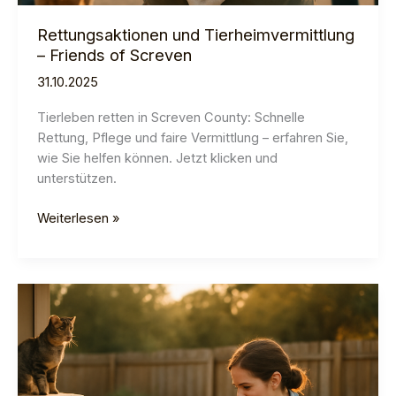
Rettungsaktionen und Tierheimvermittlung
– Friends of Screven
31.10.2025
Tierleben retten in Screven County: Schnelle
Rettung, Pflege und faire Vermittlung – erfahren Sie,
wie Sie helfen können. Jetzt klicken und
unterstützen.
Rettungsaktionen
Weiterlesen »
und
Tierheimvermittlung
–
Friends
of
Screven