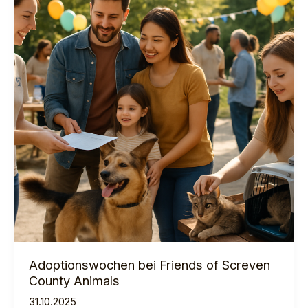
FoSCA
Adoptionswochen bei Friends of Screven
County Animals
31.10.2025