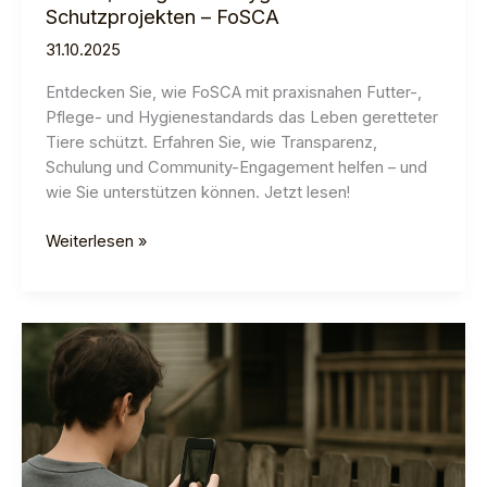
Schutzprojekten – FoSCA
31.10.2025
Entdecken Sie, wie FoSCA mit praxisnahen Futter-,
Pflege- und Hygienestandards das Leben geretteter
Tiere schützt. Erfahren Sie, wie Transparenz,
Schulung und Community-Engagement helfen – und
wie Sie unterstützen können. Jetzt lesen!
Futter-,
Weiterlesen »
Pflege-
und
Hygienestandards
in
Schutzprojekten
–
FoSCA