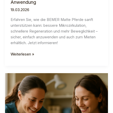
Anwendung
19.03.2026
Erfahren Sie, wie die BEMER Matte Pferde sanft
unterstützen kann: bessere Mikrozirkulation,
schnellere Regeneration und mehr Beweglichkeit –
sicher, einfach anzuwenden und auch zum Mieten
erhältlich. Jetzt informieren!
Bemer
Weiterlesen »
Matte
fürs
Pferd:
Nutzen
und
Anwendung